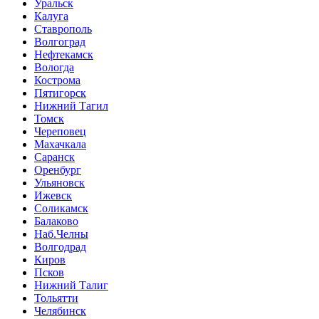
Уральск
Калуга
Ставрополь
Волгоград
Нефтекамск
Вологда
Кострома
Пятигорск
Нижний Тагил
Томск
Череповец
Махачкала
Саранск
Оренбург
Ульяновск
Ижевск
Соликамск
Балаково
Наб.Челны
Волгодрад
Киров
Псков
Нижний Талиг
Тольятти
Челябинск