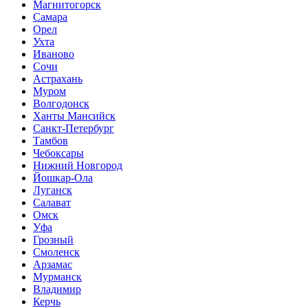
Магнитогорск
Самара
Орел
Ухта
Иваново
Сочи
Астрахань
Муром
Волгодонск
Ханты Мансийск
Санкт-Петербург
Тамбов
Чебоксары
Нижний Новгород
Йошкар-Ола
Луганск
Салават
Омск
Уфа
Грозный
Смоленск
Арзамас
Мурманск
Владимир
Керчь